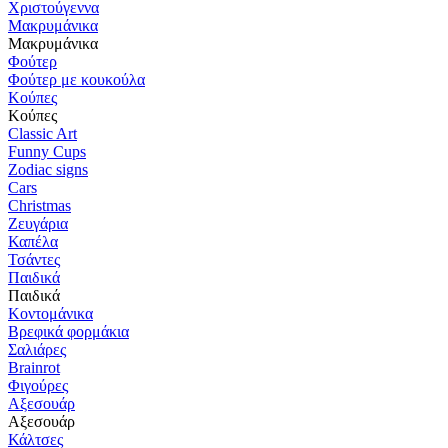
Χριστούγεννα
Μακρυμάνικα
Μακρυμάνικα
Φούτερ
Φούτερ με κουκούλα
Κούπες
Κούπες
Classic Art
Funny Cups
Zodiac signs
Cars
Christmas
Ζευγάρια
Καπέλα
Τσάντες
Παιδικά
Παιδικά
Κοντομάνικα
Βρεφικά φορμάκια
Σαλιάρες
Brainrot
Φιγούρες
Αξεσουάρ
Αξεσουάρ
Κάλτσες