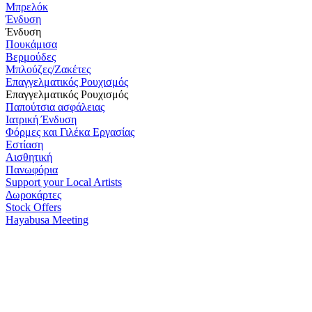
Μπρελόκ
Ένδυση
Ένδυση
Πουκάμισα
Βερμούδες
Μπλούζες/Ζακέτες
Επαγγελματικός Ρουχισμός
Επαγγελματικός Ρουχισμός
Παπούτσια ασφάλειας
Ιατρική Ένδυση
Φόρμες και Γιλέκα Εργασίας
Εστίαση
Αισθητική
Πανωφόρια
Support your Local Artists
Δωροκάρτες
Stock Offers
Hayabusa Meeting