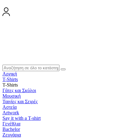
Αρχική
T-Shirts
T-Shirts
Γάτες και Σκύλοι
Μουσική
Ταινίες και Σειρές
Αστεία
Artwork
Say it with a T-shirt
Γενέθλια
Bachelor
Ζευγάρια