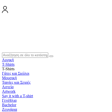
Αρχική
T-Shirts
T-Shirts
Γάτες και Σκύλοι
Μουσική
Ταινίες και Σειρές
Αστεία
Artwork
Say it with a T-shirt
Γενέθλια
Bachelor
Ζευγάρια