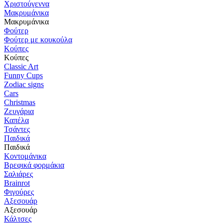
Χριστούγεννα
Μακρυμάνικα
Μακρυμάνικα
Φούτερ
Φούτερ με κουκούλα
Κούπες
Κούπες
Classic Art
Funny Cups
Zodiac signs
Cars
Christmas
Ζευγάρια
Καπέλα
Τσάντες
Παιδικά
Παιδικά
Κοντομάνικα
Βρεφικά φορμάκια
Σαλιάρες
Brainrot
Φιγούρες
Αξεσουάρ
Αξεσουάρ
Κάλτσες