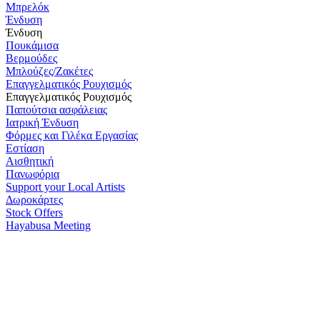
Μπρελόκ
Ένδυση
Ένδυση
Πουκάμισα
Βερμούδες
Μπλούζες/Ζακέτες
Επαγγελματικός Ρουχισμός
Επαγγελματικός Ρουχισμός
Παπούτσια ασφάλειας
Ιατρική Ένδυση
Φόρμες και Γιλέκα Εργασίας
Εστίαση
Αισθητική
Πανωφόρια
Support your Local Artists
Δωροκάρτες
Stock Offers
Hayabusa Meeting