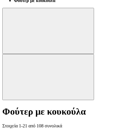
Φούτερ με κουκούλα
Φούτερ με κουκούλα
Στοιχεία
1
-
21
από
108
συνολικά