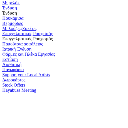
Μπρελόκ
Ένδυση
Ένδυση
Πουκάμισα
Βερμούδες
Μπλούζες/Ζακέτες
Επαγγελματικός Ρουχισμός
Επαγγελματικός Ρουχισμός
Παπούτσια ασφάλειας
Ιατρική Ένδυση
Φόρμες και Γιλέκα Εργασίας
Εστίαση
Αισθητική
Πανωφόρια
Support your Local Artists
Δωροκάρτες
Stock Offers
Hayabusa Meeting