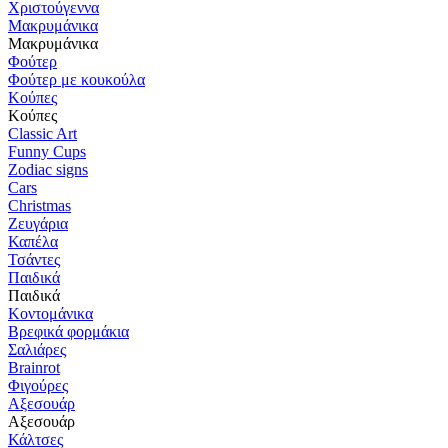
Χριστούγεννα
Μακρυμάνικα
Μακρυμάνικα
Φούτερ
Φούτερ με κουκούλα
Κούπες
Κούπες
Classic Art
Funny Cups
Zodiac signs
Cars
Christmas
Ζευγάρια
Καπέλα
Τσάντες
Παιδικά
Παιδικά
Κοντομάνικα
Βρεφικά φορμάκια
Σαλιάρες
Brainrot
Φιγούρες
Αξεσουάρ
Αξεσουάρ
Κάλτσες