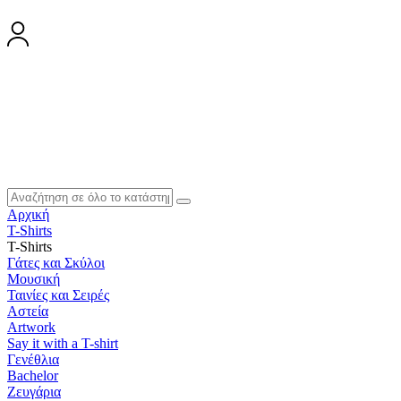
Αρχική
T-Shirts
T-Shirts
Γάτες και Σκύλοι
Μουσική
Ταινίες και Σειρές
Αστεία
Artwork
Say it with a T-shirt
Γενέθλια
Bachelor
Ζευγάρια