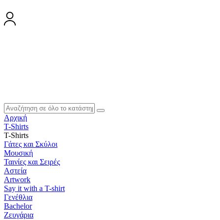
Αρχική
T-Shirts
T-Shirts
Γάτες και Σκύλοι
Μουσική
Ταινίες και Σειρές
Αστεία
Artwork
Say it with a T-shirt
Γενέθλια
Bachelor
Ζευγάρια