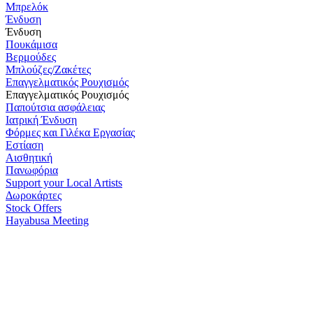
Μπρελόκ
Ένδυση
Ένδυση
Πουκάμισα
Βερμούδες
Μπλούζες/Ζακέτες
Επαγγελματικός Ρουχισμός
Επαγγελματικός Ρουχισμός
Παπούτσια ασφάλειας
Ιατρική Ένδυση
Φόρμες και Γιλέκα Εργασίας
Εστίαση
Αισθητική
Πανωφόρια
Support your Local Artists
Δωροκάρτες
Stock Offers
Hayabusa Meeting