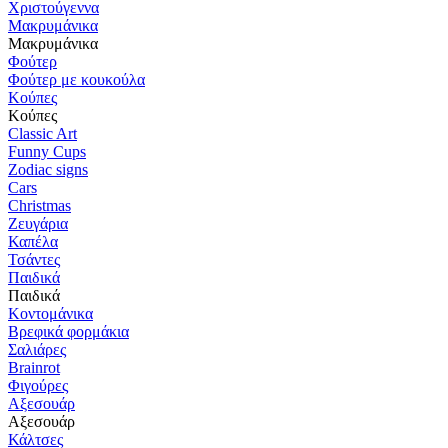
Χριστούγεννα
Μακρυμάνικα
Μακρυμάνικα
Φούτερ
Φούτερ με κουκούλα
Κούπες
Κούπες
Classic Art
Funny Cups
Zodiac signs
Cars
Christmas
Ζευγάρια
Καπέλα
Τσάντες
Παιδικά
Παιδικά
Κοντομάνικα
Βρεφικά φορμάκια
Σαλιάρες
Brainrot
Φιγούρες
Αξεσουάρ
Αξεσουάρ
Κάλτσες