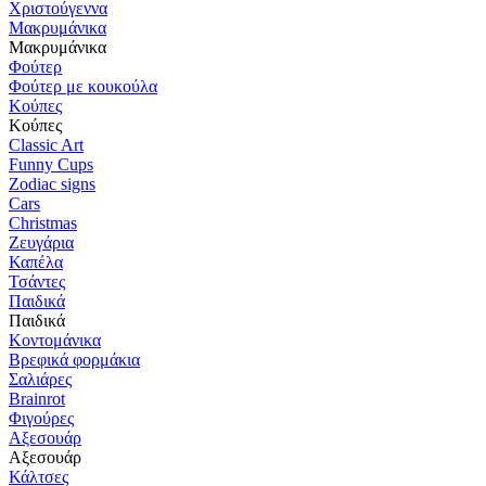
Χριστούγεννα
Μακρυμάνικα
Μακρυμάνικα
Φούτερ
Φούτερ με κουκούλα
Κούπες
Κούπες
Classic Art
Funny Cups
Zodiac signs
Cars
Christmas
Ζευγάρια
Καπέλα
Τσάντες
Παιδικά
Παιδικά
Κοντομάνικα
Βρεφικά φορμάκια
Σαλιάρες
Brainrot
Φιγούρες
Αξεσουάρ
Αξεσουάρ
Κάλτσες