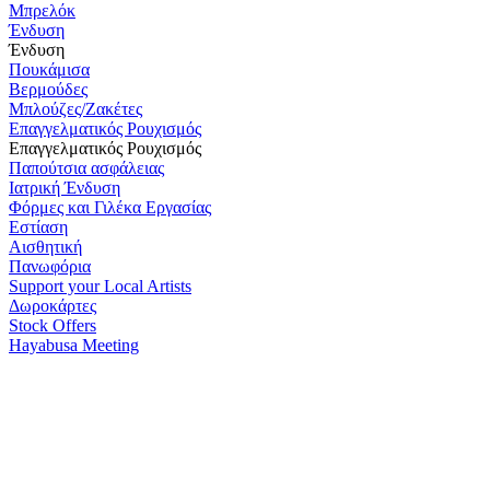
Μπρελόκ
Ένδυση
Ένδυση
Πουκάμισα
Βερμούδες
Μπλούζες/Ζακέτες
Επαγγελματικός Ρουχισμός
Επαγγελματικός Ρουχισμός
Παπούτσια ασφάλειας
Ιατρική Ένδυση
Φόρμες και Γιλέκα Εργασίας
Εστίαση
Αισθητική
Πανωφόρια
Support your Local Artists
Δωροκάρτες
Stock Offers
Hayabusa Meeting