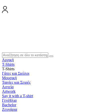
Αρχική
T-Shirts
T-Shirts
Γάτες και Σκύλοι
Μουσική
Ταινίες και Σειρές
Αστεία
Artwork
Say it with a T-shirt
Γενέθλια
Bachelor
Ζευγάρια