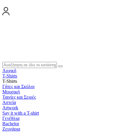
Αρχική
T-Shirts
T-Shirts
Γάτες και Σκύλοι
Μουσική
Ταινίες και Σειρές
Αστεία
Artwork
Say it with a T-shirt
Γενέθλια
Bachelor
Ζευγάρια