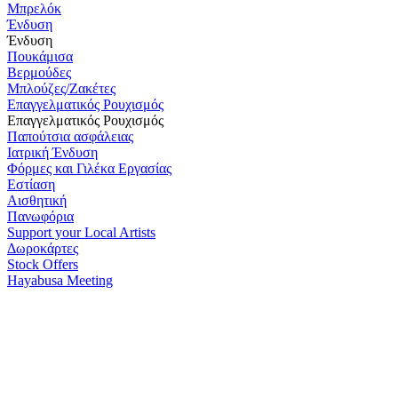
Μπρελόκ
Ένδυση
Ένδυση
Πουκάμισα
Βερμούδες
Μπλούζες/Ζακέτες
Επαγγελματικός Ρουχισμός
Επαγγελματικός Ρουχισμός
Παπούτσια ασφάλειας
Ιατρική Ένδυση
Φόρμες και Γιλέκα Εργασίας
Εστίαση
Αισθητική
Πανωφόρια
Support your Local Artists
Δωροκάρτες
Stock Offers
Hayabusa Meeting