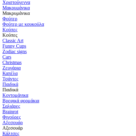
Χριστούγεννα
Μακρυμάνικα
Μακρυμάνικα
Φούτερ
Φούτερ με κουκούλα
Κούπες
Κούπες
Classic Art
Funny Cups
Zodiac signs
Cars
Christmas
Ζευγάρια
Καπέλα
Τσάντες
Παιδικά
Παιδικά
Κοντομάνικα
Βρεφικά φορμάκια
Σαλιάρες
Brainrot
Φιγούρες
Αξεσουάρ
Αξεσουάρ
Κάλτσες