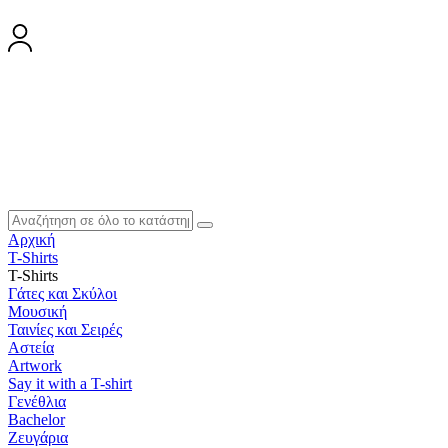
Αρχική
T-Shirts
T-Shirts
Γάτες και Σκύλοι
Μουσική
Ταινίες και Σειρές
Αστεία
Artwork
Say it with a T-shirt
Γενέθλια
Bachelor
Ζευγάρια