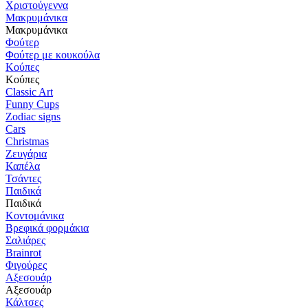
Χριστούγεννα
Μακρυμάνικα
Μακρυμάνικα
Φούτερ
Φούτερ με κουκούλα
Κούπες
Κούπες
Classic Art
Funny Cups
Zodiac signs
Cars
Christmas
Ζευγάρια
Καπέλα
Τσάντες
Παιδικά
Παιδικά
Κοντομάνικα
Βρεφικά φορμάκια
Σαλιάρες
Brainrot
Φιγούρες
Αξεσουάρ
Αξεσουάρ
Κάλτσες