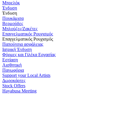
Μπρελόκ
Ένδυση
Ένδυση
Πουκάμισα
Βερμούδες
Μπλούζες/Ζακέτες
Επαγγελματικός Ρουχισμός
Επαγγελματικός Ρουχισμός
Παπούτσια ασφάλειας
Ιατρική Ένδυση
Φόρμες και Γιλέκα Εργασίας
Εστίαση
Αισθητική
Πανωφόρια
Support your Local Artists
Δωροκάρτες
Stock Offers
Hayabusa Meeting