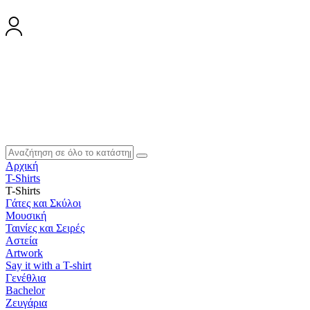
Αρχική
T-Shirts
T-Shirts
Γάτες και Σκύλοι
Μουσική
Ταινίες και Σειρές
Αστεία
Artwork
Say it with a T-shirt
Γενέθλια
Bachelor
Ζευγάρια