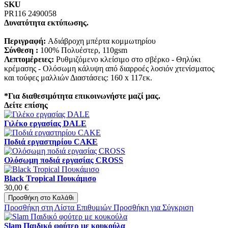
SKU
PR116 2490058
Δυνατότητα εκτύπωσης.
Περιγραφή:
Αδιάβροχη μπέρτα κομμωτηρίου
Σύνθεση :
100% Πολυέστερ, 110gsm
Λεπτομέρειες:
Ρυθμιζόμενο κλείσιμο στο σβέρκο - Θηλύκι
κρέμασης - Ολόσωμη κάλυψη από διαρροές λοσιόν χτενίσματος
και τούφες μαλλιών Διαστάσεις: 160 x 117εκ.
*Για διαθεσιμότητα επικοινωνήστε μαζί μας.
Δείτε επίσης
Γιλέκο εργασίας DALE
Ποδιά εργαστηρίου CAKE
Ολόσωμη ποδιά εργασίας CROSS
Black Tropical Πουκάμισο
30,00 €
Προσθήκη στο Καλάθι
Προσθήκη στη Λίστα Επιθυμιών
Προσθήκη για Σύγκριση
Slam Παιδικό φούτερ με κουκούλα