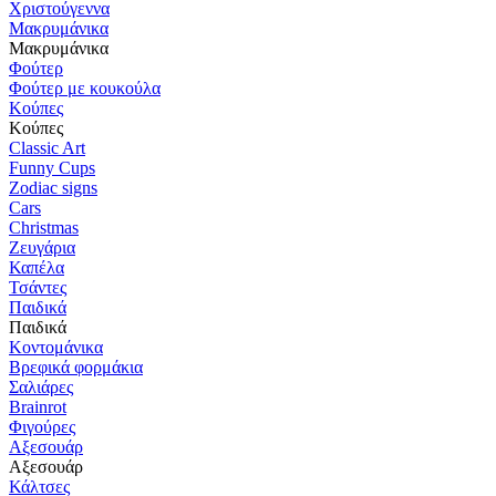
Χριστούγεννα
Μακρυμάνικα
Μακρυμάνικα
Φούτερ
Φούτερ με κουκούλα
Κούπες
Κούπες
Classic Art
Funny Cups
Zodiac signs
Cars
Christmas
Ζευγάρια
Καπέλα
Τσάντες
Παιδικά
Παιδικά
Κοντομάνικα
Βρεφικά φορμάκια
Σαλιάρες
Brainrot
Φιγούρες
Αξεσουάρ
Αξεσουάρ
Κάλτσες