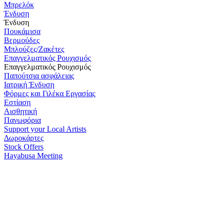
Μπρελόκ
Ένδυση
Ένδυση
Πουκάμισα
Βερμούδες
Μπλούζες/Ζακέτες
Επαγγελματικός Ρουχισμός
Επαγγελματικός Ρουχισμός
Παπούτσια ασφάλειας
Ιατρική Ένδυση
Φόρμες και Γιλέκα Εργασίας
Εστίαση
Αισθητική
Πανωφόρια
Support your Local Artists
Δωροκάρτες
Stock Offers
Hayabusa Meeting